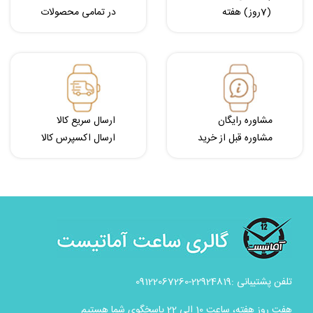
(7روز) هفته
در تمامی محصولات
مشاوره رایگان
ارسال سریع کالا
مشاوره قبل از خرید
ارسال اکسپرس کالا
تلفن پشتیبانی :22924819-09122067260
هفت روز هفته، ساعت 10 الی 22 پاسخگوی شما هستیم