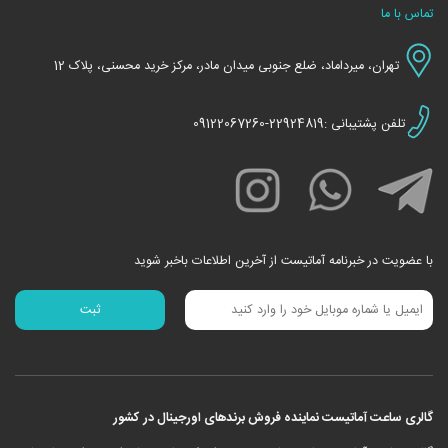
تماس با ما
تهران، میرداماد، ضلع جنوبی میدان مادر، مرکز خرید محسنی، پلاک 12
تلفن پشتیبانی :22924819-09122067260
با عضویت در خبرنامه آماتیست از آخرین اطلاعات باخبر شوید
گالری ساعت آماتیست نماینده فروش برندهای اورجینال در کشور