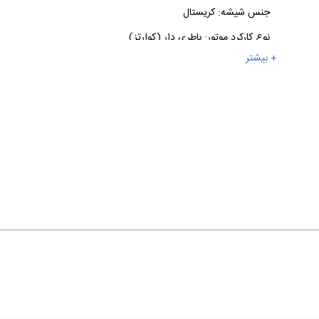
جنس شیشه:
کریستال
نوع کارکرد موتور:
باطری دار (کوارتز)
+ بیشتر