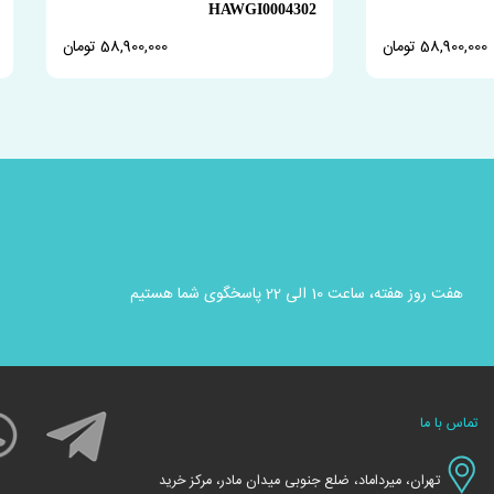
HAWGI0004302
58,900,000 تومان
58,900,000 تومان
هفت روز هفته، ساعت 10 الی 22 پاسخگوی شما هستیم
تماس با ما
تهران، میرداماد، ضلع جنوبی میدان مادر، مرکز خرید