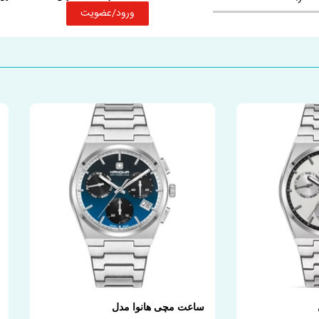
ورود/عضویت
ساعت مچی هانوا مدل