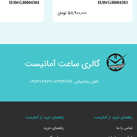
HAWGI0004304
HAWGI0004303
58,900,000 تومان
تلفن پشتیبانی :22924819-09122067260
راهنمای خرید از آماتیست
راهنمای خرید از آماتیست
تماس با ما
راهنمای خرید