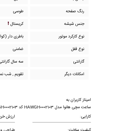
رنگ صفحه
طوسی
جنس شیشه
کریستال
نوع کارکرد موتور
باطری دار (کوار
نوع قفل
ضامنی
گارانتی
سه سال گارانتی
امکانات دیگر
تقویم , شب نما
امیتاز کاربران به
ساعت مچی هانوا مدل HAWGH0002103 کد HAWGH0002103
کارایی:
ارزش خری
کیفیت ساخت:
طراحی و 