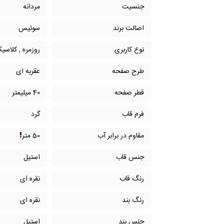
جنسیت
مردانه
اصالت برند
سوئیس
نوع کاربری
روزمره , کلاسی
طرح صفحه
عقربه ای
قطر صفحه
40 میلیمتر
فرم قاب
گرد
مقاوم در برابر آب
50 متر
جنس قاب
استیل
رنگ قاب
نقره ای
رنگ بند
نقره ای
جنس بند
استیل