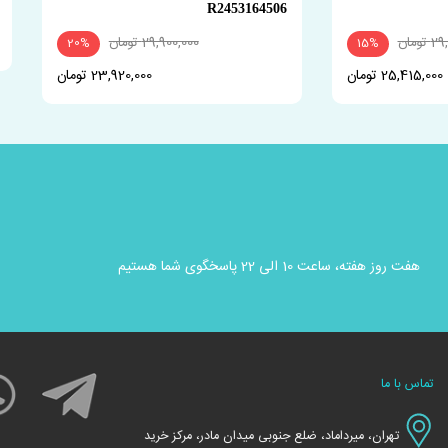
R2453164506
ومان
29,900,000 تومان
20%
15%
25,415,000 تومان
23,920,000 تومان
هفت روز هفته، ساعت 10 الی 22 پاسخگوی شما هستیم
تماس با ما
تهران، میرداماد، ضلع جنوبی میدان مادر، مرکز خرید