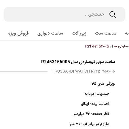
ه
ساعت ست
زیورآلات
ساعت دیواری
فروش ویژه
مدل R2453156005
ساعت مچی تروساردی مدل R2453156005
TRUSSARDI WATCH R2453156005
ویژگی های کالا
جنسیت:
مردانه
اصالت برند:
ایتالیا
قطر صفحه:
42 میلیمتر
مقاوم در برابر آب:
50 متر