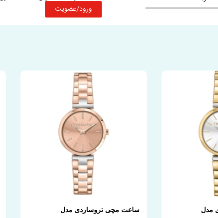
ورود/عضویت
 مدل
ساعت مچی تروساردی مدل