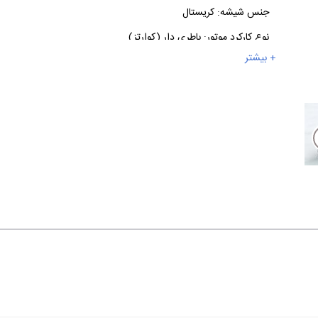
جنس شیشه:
کریستال
نوع کارکرد موتور:
باطری دار (کوارتز)
+ بیشتر