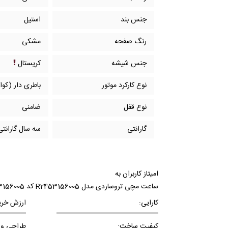
جنس بند
استیل
رنگ صفحه
مشکی
جنس شیشه
کریستال
نوع کارکرد موتور
باطری دار (کوار
نوع قفل
ضامنی
گارانتی
سه سال گارانتی
امیتاز کاربران به
ساعت مچی تروساردی مدل R2453156005 کد R2453156005
کارایی:
ارزش خری
کیفیت ساخت:
طراحی و 