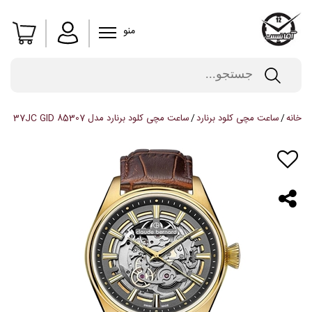
منو
خانه
ساعت مچی کلود برنارد
ساعت مچی کلود برنارد مدل 85307 37JC GID