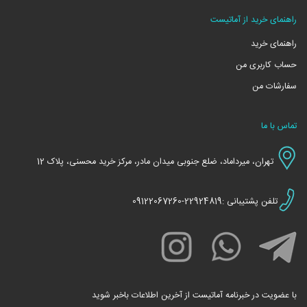
راهنمای خرید از آماتیست
راهنمای خرید
حساب کاربری من
سفارشات من
تماس با ما
تهران، میرداماد، ضلع جنوبی میدان مادر، مرکز خرید محسنی، پلاک 12
تلفن پشتیبانی :22924819-09122067260
با عضویت در خبرنامه آماتیست از آخرین اطلاعات باخبر شوید