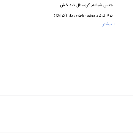
جنس شیشه:
کریستال ضد خش
نوع کارکرد موتور:
باطری دار (کوارتز)
+ بیشتر