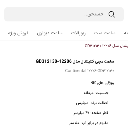
ه
ساعت ست
زیورآلات
ساعت دیواری
فروش ویژه
 12206-GD312130
ساعت مچی کنتیننتال مدل 12206-GD312130
Continental 12206-GD312130
ویژگی های کالا
جنسیت:
مردانه
اصالت برند:
سوئیس
قطر صفحه:
41 میلیمتر
مقاوم در برابر آب:
50 متر