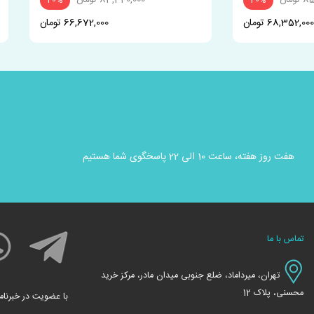
ومان
83,340,000 تومان
20%
20%
68,352,000 تومان
66,672,000 تومان
هفت روز هفته، ساعت 10 الی 22 پاسخگوی شما هستیم
تماس با ما
تهران، میرداماد، ضلع جنوبی میدان مادر، مرکز خرید
محسنی، پلاک 12
با عضویت در خبرنام