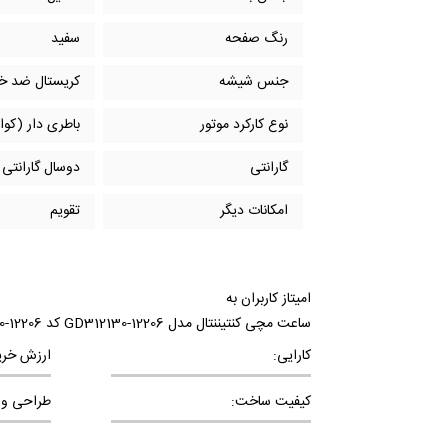
رنگ صفحه
سفید
جنس شیشه
کریستال ضد 
نوع کارکرد موتور
باطری دار (کوار
گارانتی
دوسال گارانتی ب
امکانات دیگر
تقویم
امیتاز کاربران به
ساعت مچی کنتیننتال مدل 12206-GD312130 کد 12206-GD312130
کارایی:
ارزش خری
کیفیت ساخت:
طراحی و 