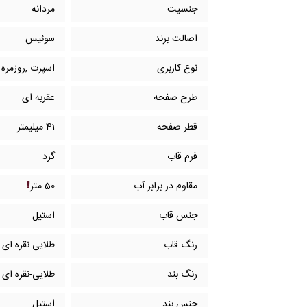
جنسیت
مردانه
اصالت برند
سوئیس
نوع کاربری
اسپرت ,روزمره
طرح صفحه
عقربه ای
قطر صفحه
41 میلیمتر
فرم قاب
گرد
مقاوم در برابر آب
50 متر
جنس قاب
استیل
رنگ قاب
طلایی-نقره ای
رنگ بند
طلایی-نقره ای
جنس بند
استیل