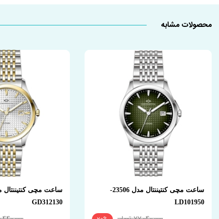
محصولات مشابه
ساعت مچی کنتیننتال مدل 23506-
GD312130
LD101950