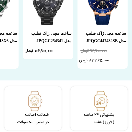
ساعت مچی ژاک فیلیپ
ساعت مچی ژاک فیلیپ
ساعت مچی
مدل JPQGC447432SB
مدل JPQGC254341
مدل JPQGC2013X6
106,900,000 تومان
96,900,000 تومان
82,365,000 تومان
پشتیبانی 24 ساعته
ضمانت اصالت
(7روز) هفته
در تمامی محصولات