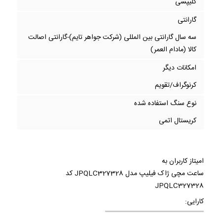
کلیپسی
گارانتی
سه سال گارانتی بین المللی (شرکت جواهر تایم)-گارانتی اصالت
کالا (مادام العمر)
امکانات دیگر
کرنوگراف/تقویم
نوع سنگ استفاده شده
کریستال اتمی
امیتاز کاربران به
ساعت مچی ژاک فیلیپ مدل JPQLC327328 کد
JPQLC327328
کارایی: