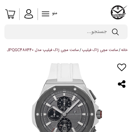
منو
خانه
ساعت مچی ژاک فیلیپ
ساعت مچی ژاک فیلیپ مدل JPQGC488440