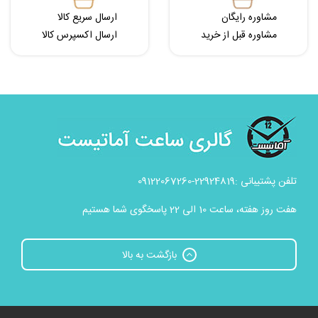
مشاوره رایگان
ارسال سریع کالا
مشاوره قبل از خرید
ارسال اکسپرس کالا
تلفن پشتیبانی :22924819-09122067260
هفت روز هفته، ساعت 10 الی 22 پاسخگوی شما هستیم
بازگشت به بالا