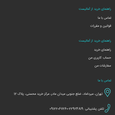
راهنمای خرید از آماتیست
تماس با ما
قوانین و مقررات
راهنمای خرید از آماتیست
راهنمای خرید
حساب کاربری من
سفارشات من
تماس با ما
تهران، میرداماد، ضلع جنوبی میدان مادر، مرکز خرید محسنی، پلاک 12
تلفن پشتیبانی :22924819-09122067260