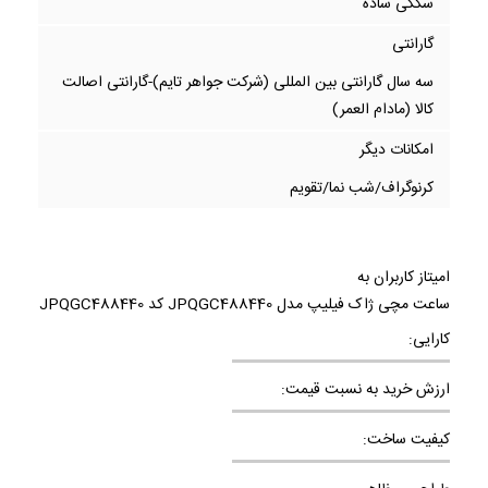
سگکی ساده
گارانتی
سه سال گارانتی بین المللی (شرکت جواهر تایم)-گارانتی اصالت
کالا (مادام العمر)
امکانات دیگر
کرنوگراف/شب نما/تقویم
امیتاز کاربران به
ساعت مچی ژاک فیلیپ مدل JPQGC488440 کد JPQGC488440
کارایی:
ارزش خرید به نسبت قیمت:
کیفیت ساخت: