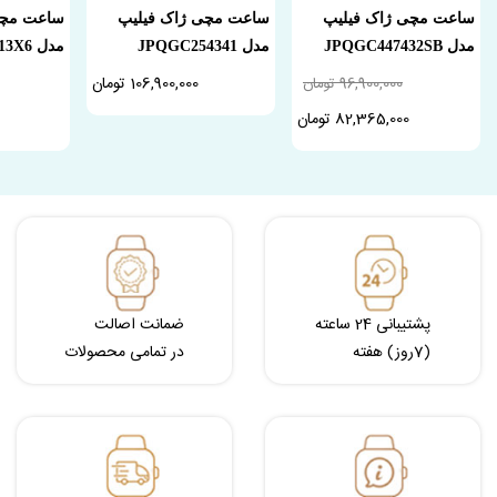
ساعت مچی ژاک فیلیپ
ساعت مچی ژاک فیلیپ
ساعت مچی
مدل JPQGC447432SB
مدل JPQGC254341
مدل JPQGC2013X6
106,900,000 تومان
96,900,000 تومان
82,365,000 تومان
پشتیبانی 24 ساعته
ضمانت اصالت
(7روز) هفته
در تمامی محصولات