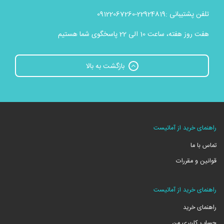
تلفن پشتیبانی :22924819-09122067260
هفت روز هفته، ساعت 10 الی 22 پاسخگوی شما هستیم
بازگشت به بالا
راهنمای خرید از آماتیست
تماس با ما
قوانین و مقررات
راهنمای خرید از آماتیست
راهنمای خرید
حساب کاربری من