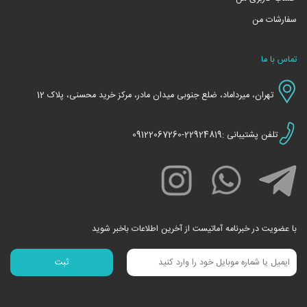
سفارشات من
تماس با ما
تهران، میرداماد، ضلع جنوبی میدان مادر، مرکز خرید محسنی، پلاک 12
تلفن پشتیبانی :22924819-09122067260
با عضویت در خبرنامه آماتیست از آخرین اطلاعات باخبر شوید