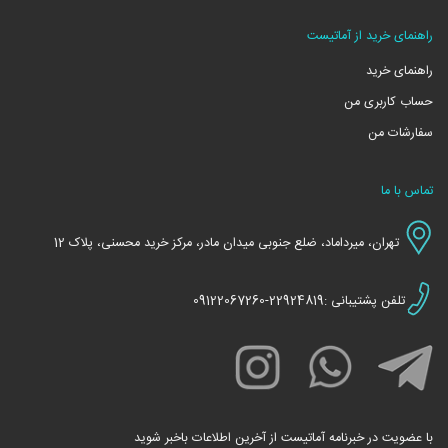
راهنمای خرید از آماتیست
راهنمای خرید
حساب کاربری من
سفارشات من
تماس با ما
تهران، میرداماد، ضلع جنوبی میدان مادر، مرکز خرید محسنی، پلاک 12
تلفن پشتیبانی :22924819-09122067260
با عضویت در خبرنامه آماتیست از آخرین اطلاعات باخبر شوید