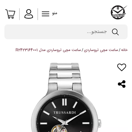
منو
خانه
ساعت مچی تروساردی
ساعت مچی تروساردی مدل R2423164001