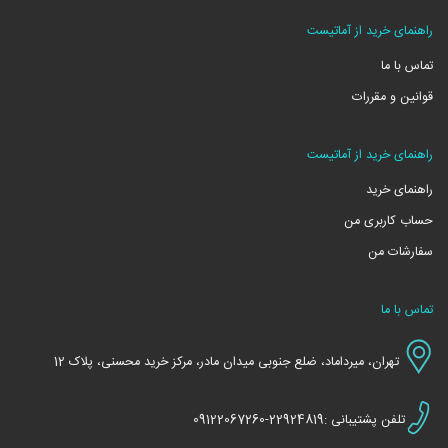
راهنمای خرید از آماتیست
تماس با ما
قوانین و مقررات
راهنمای خرید از آماتیست
راهنمای خرید
حساب کاربری من
سفارشات من
تماس با ما
تهران، میرداماد، ضلع جنوبی میدان مادر، مرکز خرید محسنی، پلاک 12
تلفن پشتیبانی :22924819-09122067260