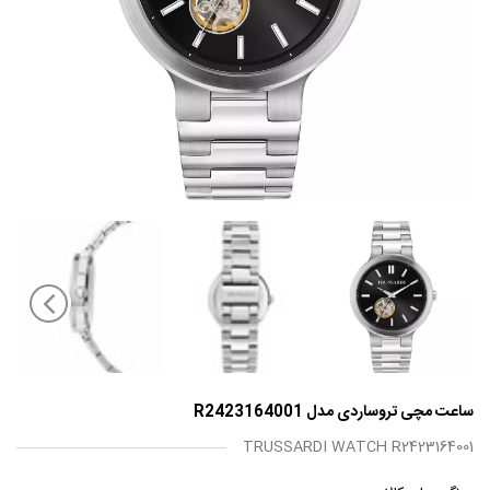
ساعت مچی تروساردی مدل R2423164001
TRUSSARDI WATCH R2423164001