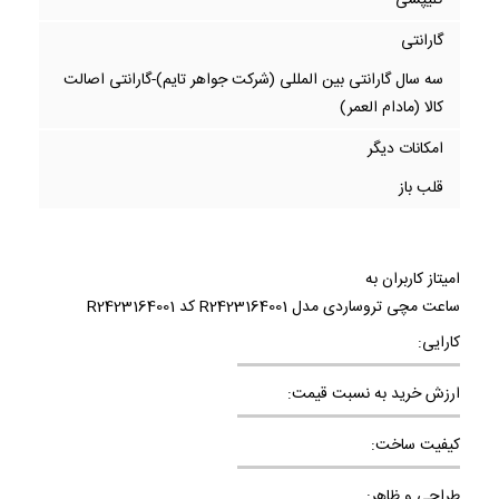
کلیپسی
گارانتی
سه سال گارانتی بین المللی (شرکت جواهر تایم)-گارانتی اصالت
کالا (مادام العمر)
امکانات دیگر
قلب باز
امیتاز کاربران به
ساعت مچی تروساردی مدل R2423164001 کد R2423164001
کارایی:
ارزش خرید به نسبت قیمت:
کیفیت ساخت:
طراحی و ظاهر: