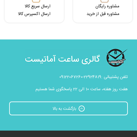
مشاوره رایگان
ارسال سریع کالا
مشاوره قبل از خرید
ارسال اکسپرس کالا
تلفن پشتیبانی :22924819-09122067260
هفت روز هفته، ساعت 10 الی 22 پاسخگوی شما هستیم
بازگشت به بالا