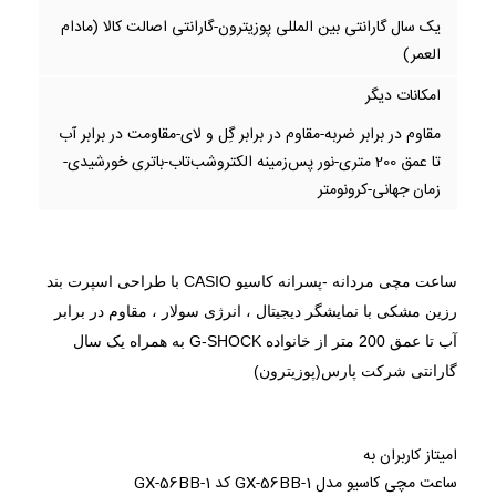
یک سال گارانتی بین المللی پوزیترون-گارانتی اصالت کالا (مادام
العمر)
امکانات دیگر
مقاوم در برابر ضربه-مقاوم در برابر گِل و لای-مقاومت در برابر آب
تا عمق 200 متری-نور پس‌زمینه الکتروشب‌تاب-باتری خورشیدی-
زمان جهانی-کرونومتر
ساعت مچی مردانه -پسرانه کاسیو CASIO با طراحی اسپرت بند
رزین مشکی با نمایشگر دیجیتال ، انرژی سولار ، مقاوم در برابر
آب تا عمق 200 متر از خانواده G-SHOCK به همراه یک سال
گارانتی شرکت پارس(پوزیترون)
امیتاز کاربران به
ساعت مچی کاسیو مدل GX-56BB-1 کد GX-56BB-1