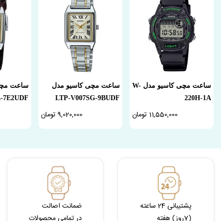
ساعت مچی کاسیو مدل W-
ساعت مچی کاسیو مدل
ساعت مچی
L-7E2UDF
LTP-V007SG-9BUDF
220H-1A
11,550,000 تومان
9,020,000 تومان
پشتیبانی 24 ساعته
ضمانت اصالت
(7روز) هفته
در تمامی محصولات