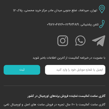
تهران، میرداماد، ضلع جنوبی میدان مادر، مرکز خرید محسنی، پلاک 12
تلفن پشتیبانی :22924819-09122067260
با عضویت در خبرنامه آماتیست از آخرین اطلاعات باخبر شوید
گالری ساعت آماتیست نماینده فروش برندهای اورجینال در کشور
‎گالری ساعت آماتیست با 20 سال تجربه در فروش ساعت های اصل و اورجینال نامی