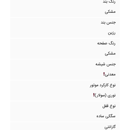
رنگ بند
مشکی
جنس بند
رزین
رنگ صفحه
مشکی
جنس شیشه
معدنی
نوع کارکرد موتور
نوری (سولار)
نوع قفل
سگکی ساده
گارانتی