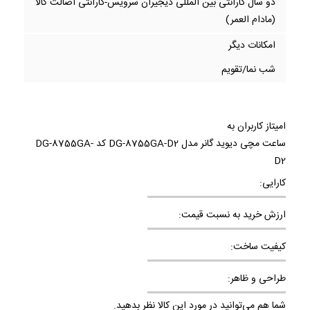
دو سال گارانتی بین المللی دیجیران سرویس-گارانتی اصالت کالا
(مادام العمر)
امکانات دیگر
شب نما/تقویم
امیتاز کاربران به
ساعت مچی دیوید گانر مدل DG-8755GA-D2 کد DG-8755GA-
D2
کارایی:
ارزش خرید به نسبت قیمت:
کیفیت ساخت:
طراحی و ظاهر:
شما هم می‌توانید در مورد این کالا نظر بدهید.