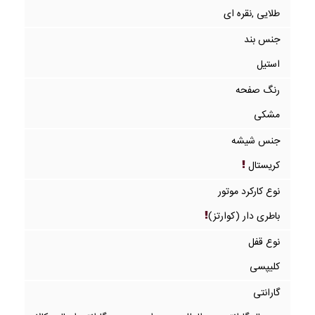
طلایی ,نقره ای
جنس بند
استیل
رنگ صفحه
مشکی
جنس شیشه
کریستال
نوع کارکرد موتور
باطری دار (کوارتز)
نوع قفل
کلیپسی
گارانتی