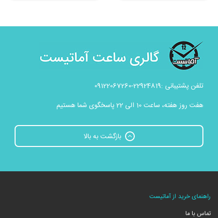
تلفن پشتیبانی :22924819-09122067260
هفت روز هفته، ساعت 10 الی 22 پاسخگوی شما هستیم
بازگشت به بالا
راهنمای خرید از آماتیست
تماس با ما