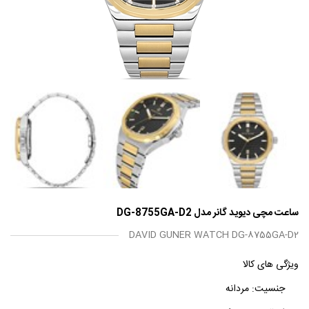
ساعت مچی دیوید گانر مدل DG-8755GA-D2
DAVID GUNER WATCH DG-8755GA-D2
ویژگی های کالا
جنسیت:
مردانه