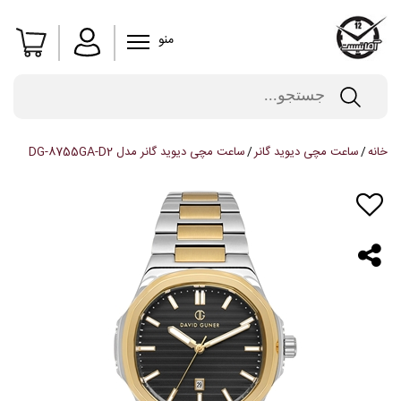
منو
خانه
ساعت مچی دیوید گانر
ساعت مچی دیوید گانر مدل DG-8755GA-D2