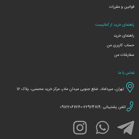
قوانین و مقررات
راهنمای خرید از آماتیست
راهنمای خرید
حساب کاربری من
سفارشات من
تماس با ما
تهران، میرداماد، ضلع جنوبی میدان مادر، مرکز خرید محسنی، پلاک 12
تلفن پشتیبانی :22924819-09122067260