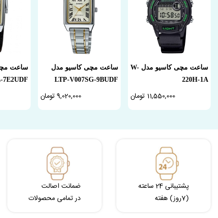
ساعت مچی کاسیو مدل W-
ساعت مچی کاسیو مدل
ساعت مچی
L-7E2UDF
LTP-V007SG-9BUDF
220H-1A
11,550,000 تومان
9,020,000 تومان
پشتیبانی 24 ساعته
ضمانت اصالت
(7روز) هفته
در تمامی محصولات