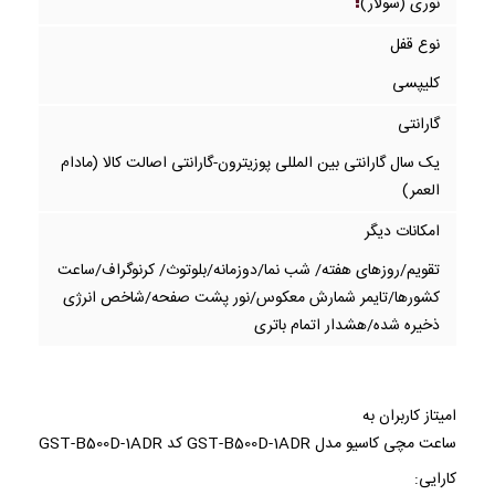
نوری (سولار)
نوع قفل
کلیپسی
گارانتی
یک سال گارانتی بین المللی پوزیترون-گارانتی اصالت کالا (مادام
العمر)
امکانات دیگر
تقویم/روزهای هفته/ شب نما/دوزمانه/بلوتوث/ کرنوگراف/ساعت
کشورها/تایمر شمارش معکوس/نور پشت صفحه/شاخص انرژی
ذخیره شده/هشدار اتمام باتری
امیتاز کاربران به
ساعت مچی کاسیو مدل GST-B500D-1ADR کد GST-B500D-1ADR
کارایی: