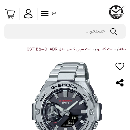
منو
خانه
ساعت کاسیو
ساعت مچی کاسیو مدل GST-B500D-1ADR