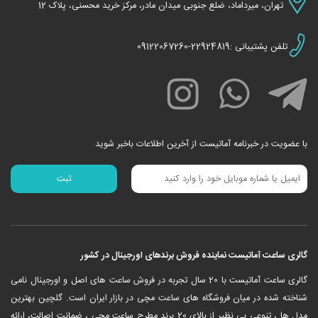
تهران، میرداماد، ضلع جنوبی میدان مادر، مرکز خرید محسنی، پلاک 12
تلفن پشتیبانی :22924819-09122067260
با عضویت در خبرنامه آماتیست از آخرین اطلاعات باخبر شوید
گالری ساعت آماتیست نماینده فروش برندهای اورجینال در کشور
‎گالری ساعت آماتیست با 20 سال تجربه در فروش ساعت های اصل و اورجینال نامی
شناخته شده در میان فروشگاه های ساعت مچی در بازار ایران است. گلچین بهترین
مدل ها ، تنوعی بی نظیر از بالای 20 برند مطرح ساعت مچی ، ضمانت اصالت، ارائه