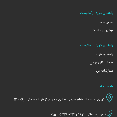
راهنمای خرید از آماتیست
تماس با ما
قوانین و مقررات
راهنمای خرید از آماتیست
راهنمای خرید
حساب کاربری من
سفارشات من
تماس با ما
تهران، میرداماد، ضلع جنوبی میدان مادر، مرکز خرید محسنی، پلاک 12
تلفن پشتیبانی :22924819-09122067260