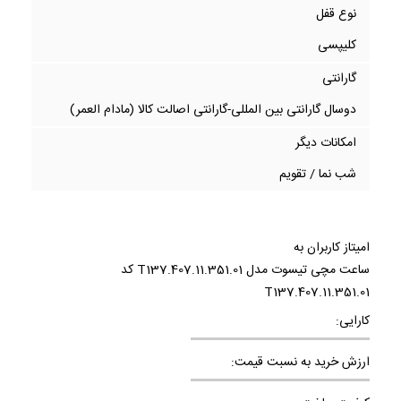
نوع قفل
کلیپسی
گارانتی
دوسال گارانتی بین المللی-گارانتی اصالت کالا (مادام العمر)
امکانات دیگر
شب نما / تقویم
امیتاز کاربران به
ساعت مچی تیسوت مدل T137.407.11.351.01 کد
T137.407.11.351.01
کارایی:
ارزش خرید به نسبت قیمت: