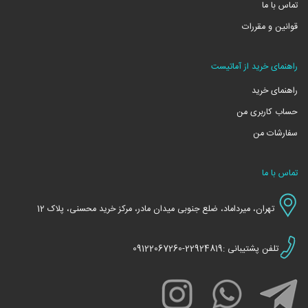
تماس با ما
قوانین و مقررات
راهنمای خرید از آماتیست
راهنمای خرید
حساب کاربری من
سفارشات من
تماس با ما
تهران، میرداماد، ضلع جنوبی میدان مادر، مرکز خرید محسنی، پلاک 12
تلفن پشتیبانی :22924819-09122067260