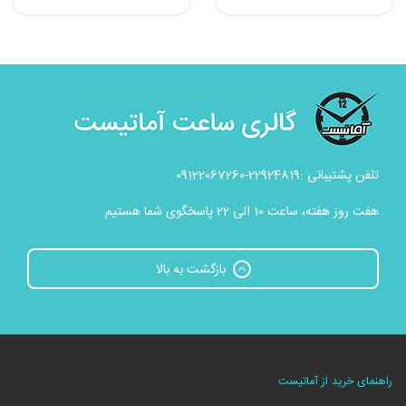
تلفن پشتیبانی :22924819-09122067260
هفت روز هفته، ساعت 10 الی 22 پاسخگوی شما هستیم
بازگشت به بالا
راهنمای خرید از آماتیست