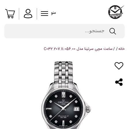
منو
خانه
ساعت مچی سرتینا مدل C032.207.11.056.00