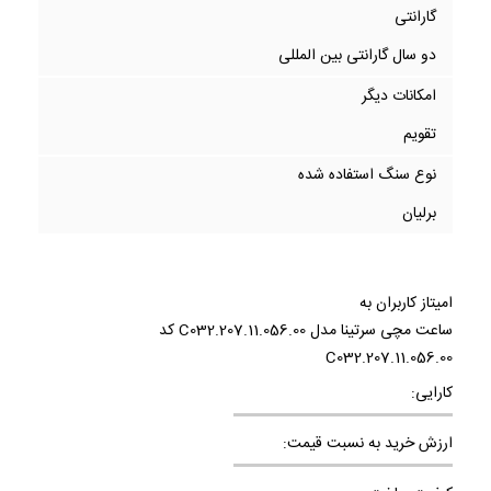
گارانتی
دو سال گارانتی بین المللی
امکانات دیگر
تقویم
نوع سنگ استفاده شده
برلیان
امیتاز کاربران به
ساعت مچی سرتینا مدل C032.207.11.056.00 کد
C032.207.11.056.00
کارایی:
ارزش خرید به نسبت قیمت: