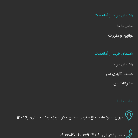
راهنمای خرید از آماتیست
تماس با ما
قوانین و مقررات
راهنمای خرید از آماتیست
راهنمای خرید
حساب کاربری من
سفارشات من
تماس با ما
تهران، میرداماد، ضلع جنوبی میدان مادر، مرکز خرید محسنی، پلاک 12
تلفن پشتیبانی :22924819-09122067260