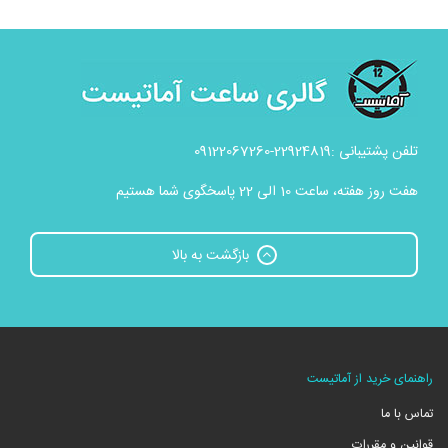
تلفن پشتیبانی :22924819-09122067260
هفت روز هفته، ساعت 10 الی 22 پاسخگوی شما هستیم
بازگشت به بالا
راهنمای خرید از آماتیست
تماس با ما
قوانین و مقررات