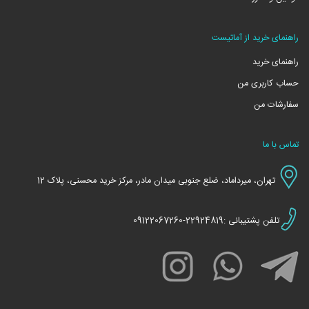
راهنمای خرید از آماتیست
راهنمای خرید
حساب کاربری من
سفارشات من
تماس با ما
تهران، میرداماد، ضلع جنوبی میدان مادر، مرکز خرید محسنی، پلاک 12
تلفن پشتیبانی :22924819-09122067260