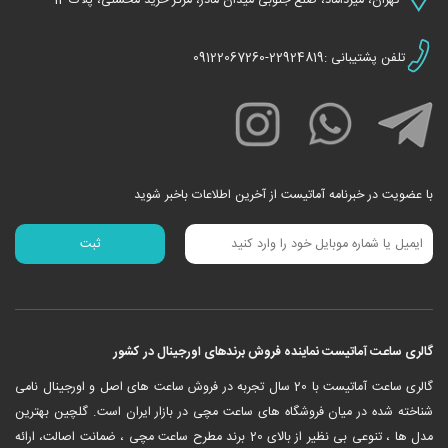
تهران، میرداماد، ضلع جنوبی میدان مادر، مرکز خرید محسنی، پلاک 12
تلفن پشتیبانی :22924819-09122067260
با عضویت در خبرنامه آماتیست از آخرین اطلاعات باخبر شوید
گالری ساعت آماتیست نماینده فروش برندهای اورجینال در کشور
‎گالری ساعت آماتیست با 20 سال تجربه در فروش ساعت های اصل و اورجینال نامی
شناخته شده در میان فروشگاه های ساعت مچی در بازار ایران است. گلچین بهترین
مدل ها ، تنوعی بی نظیر از بالای 20 برند مطرح ساعت مچی ، ضمانت اصالت، ارائه