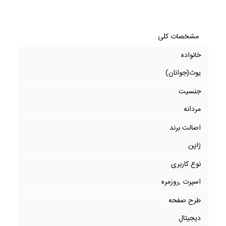
مشخصات کلی
خانواده
یوث(جوانان)
جنسیت
مردانه
اصالت برند
ژاپن
نوع کاربری
اسپرت ,روزمره
طرح صفحه
دیجیتال