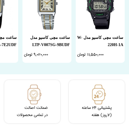
ساعت مچی کاسیو مدل W-
ساعت مچی کاسیو مدل
ساعت مچی
L-7E2UDF
LTP-V007SG-9BUDF
220H-1A
11,550,000 تومان
9,020,000 تومان
پشتیبانی 24 ساعته
ضمانت اصالت
(7روز) هفته
در تمامی محصولات