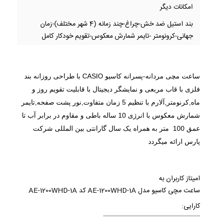
امکانات دیگر
بند استیل ضد خش-چراغ-چند زمانه (4 شهر مختلف)-زمان
جهانی-کرونومتر -تایمر شمارش معکوس-تقویم خودکار کامل
ساعت مچی مردانه-پسرانه کاسیو CASIO با طراحی روزانه بند
فلزی با قاب مربعی و نمایشگر دیجیتال با قابلیت تقویم روز و
ماه,کرنومتر,آلارم با تنظیم 5 زمان متفاوت,نور پشت صفحه,تایمر
شمارش معکوس با انرژی 10 ساله باطی و مقاوم در برابر آب تا
عمق 100 متر به همراه یک سال گارانتی بین المللی شرکت
پارس ارائه میگردد
امیتاز کاربران به
ساعت مچی کاسیو مدل AE-1200WHD-1A کد AE-1200WHD-1A
کارایی: