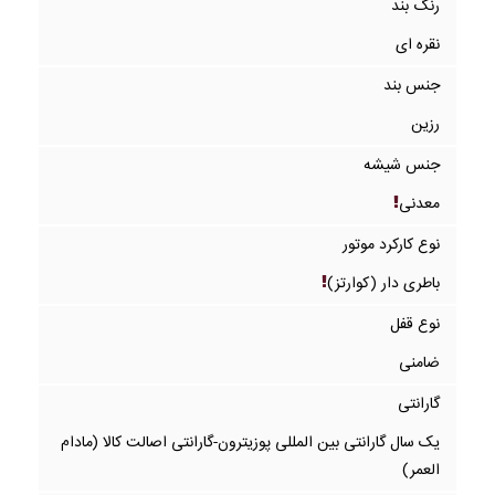
رنگ بند
نقره ای
جنس بند
رزین
جنس شیشه
معدنی
نوع کارکرد موتور
باطری دار (کوارتز)
نوع قفل
ضامنی
گارانتی
یک سال گارانتی بین المللی پوزیترون-گارانتی اصالت کالا (مادام
العمر)