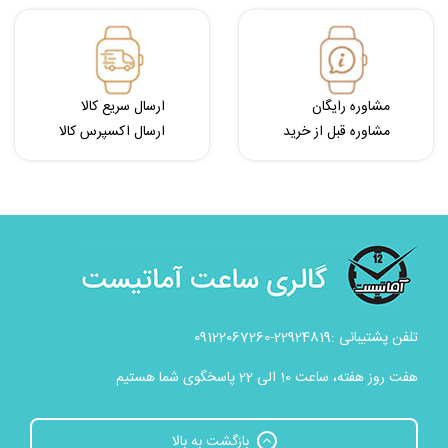
مشاوره رایگان
ارسال سریع کالا
مشاوره قبل از خرید
ارسال اکسپرس کالا
تلفن پشتیبانی :22924819-09122067260
هفت روز هفته، ساعت 10 الی 22 پاسخگوی شما هستیم
بازگشت به بالا