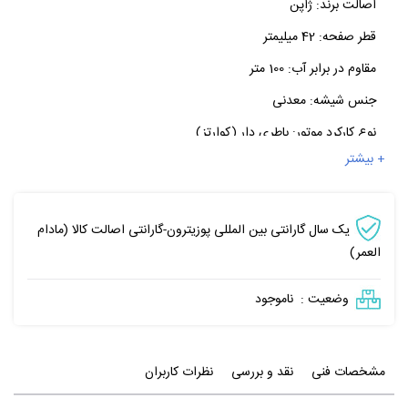
اصالت برند:
ژاپن
قطر صفحه:
42 میلیمتر
مقاوم در برابر آب:
100 متر
جنس شیشه:
معدنی
نوع کارکرد موتور:
باطری دار (کوارتز)
+ بیشتر
یک سال گارانتی بین المللی پوزیترون-گارانتی اصالت کالا (مادام
العمر)
وضعیت :
ناموجود
مشخصات فنی
نقد و بررسی
نظرات کاربران