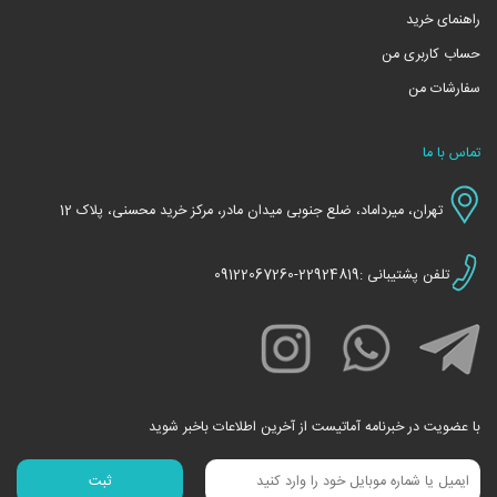
راهنمای خرید
حساب کاربری من
سفارشات من
تماس با ما
تهران، میرداماد، ضلع جنوبی میدان مادر، مرکز خرید محسنی، پلاک 12
تلفن پشتیبانی :22924819-09122067260
با عضویت در خبرنامه آماتیست از آخرین اطلاعات باخبر شوید