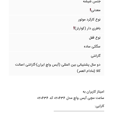
جنس شیشه
معدنی
نوع کارکرد موتور
باطری دار (کوارتز)
نوع قفل
سگکی ساده
گارانتی
دو سال پشتیبانی بین المللی (آیس واچ ایران)-گارانتی اصالت
کالا (مادام العمر)
امیتاز کاربران به
ساعت مچی آیس واچ مدل 020636 کد 020636
کارایی: