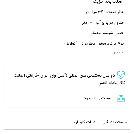
اصالت برند:
بلژیک
قطر صفحه:
34 میلیمتر
مقاوم در برابر آب:
100 متر
جنس شیشه:
معدنی
نوع کارکرد موتور:
باطری دار (کوارتز)
+ بیشتر
دو سال پشتیبانی بین المللی (آیس واچ ایران)-گارانتی اصالت
کالا (مادام العمر)
وضعیت :
ناموجود
مشخصات فنی
نظرات کاربران