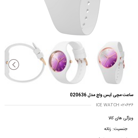
ساعت مچی آیس واچ مدل 020636
ICE WATCH 020636
ویژگی های کالا
جنسیت:
زنانه