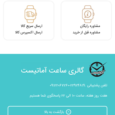
مشاوره رایگان
ارسال سریع کالا
مشاوره قبل از خرید
ارسال اکسپرس کالا
تلفن پشتیبانی :22924819-09122067260
هفت روز هفته، ساعت 10 الی 22 پاسخگوی شما هستیم
بازگشت به بالا