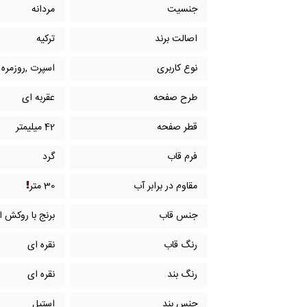
جنسیت
مردانه
اصالت برند
ترکیه
نوع کاربری
اسپرت ,روزمره
طرح صفحه
عقربه ای
قطر صفحه
42 میلیمتر
فرم قاب
گرد
مقاوم در برابر آب
30 متر
جنس قاب
برنج با روکش ا
رنگ قاب
نقره ای
رنگ بند
نقره ای
جنس بند
استیل