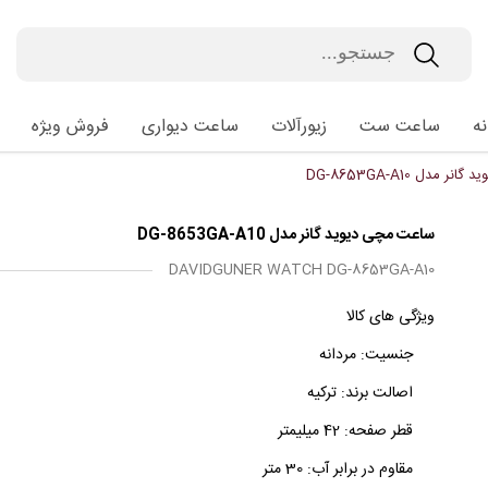
ه
ساعت ست
زیورآلات
ساعت دیواری
فروش ویژه
مدل DG-8653GA-A10
ساعت مچی دیوید گانر مدل DG-8653GA-A10
DAVIDGUNER WATCH DG-8653GA-A10
ویژگی های کالا
جنسیت:
مردانه
اصالت برند:
ترکیه
قطر صفحه:
42 میلیمتر
مقاوم در برابر آب:
30 متر