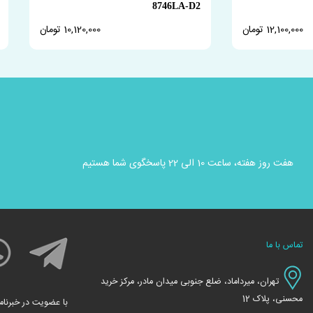
8746LA-D2
12,100,000 تومان
10,120,000 تومان
هفت روز هفته، ساعت 10 الی 22 پاسخگوی شما هستیم
تماس با ما
تهران، میرداماد، ضلع جنوبی میدان مادر، مرکز خرید
محسنی، پلاک 12
با عضویت در خبرنام