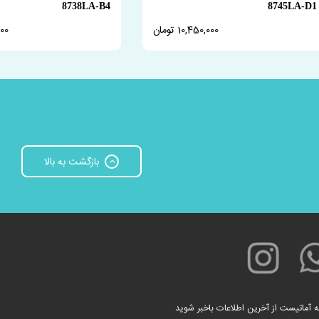
8738LA-B4
8745LA-D1
10,450,000 تومان
,000
بازگشت به بالا
ه آماتیست از آخرین اطلاعات باخبر شوید