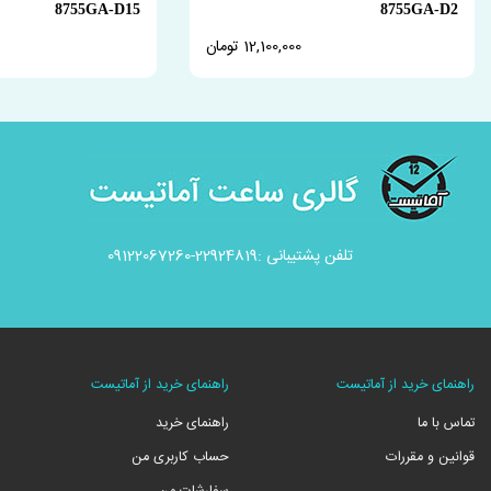
8755GA-D15
8755GA-D2
12,100,000 تومان
تلفن پشتیبانی :22924819-09122067260
راهنمای خرید از آماتیست
راهنمای خرید از آماتیست
تماس با ما
راهنمای خرید
قوانین و مقررات
حساب کاربری من