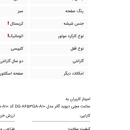
رنگ صفحه
سبز
جنس شیشه
کریستال
نوع کارکرد موتور
اتوماتیک
نوع قفل
کلیپسی
گارانتی
دو سال گارانتی
امکانات دیگر
صفحه اسکلتون
امیتاز کاربران به
ساعت مچی دیوید گانر مدل DG-8653GA-A10 کد DG-8653GA-A10
کارایی:
ارزش خری
کیفیت ساخت:
طراحی و 