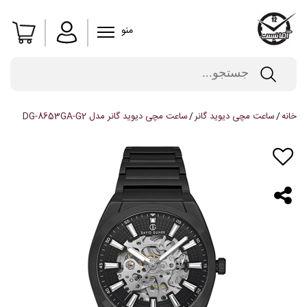
منو
خانه
ساعت مچی دیوید گانر
ساعت مچی دیوید گانر مدل DG-8653GA-G2