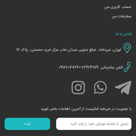
حساب کاربری من
سفارشات من
تماس با ما
تهران، میرداماد، ضلع جنوبی میدان مادر، مرکز خرید محسنی، پلاک 12
تلفن پشتیبانی :22924819-09122067260
با عضویت در خبرنامه آماتیست از آخرین اطلاعات باخبر شوید