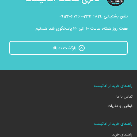
تلفن پشتیبانی :22924819-09122067260
هفت روز هفته، ساعت 10 الی 22 پاسخگوی شما هستیم
بازگشت به بالا
راهنمای خرید از آماتیست
تماس با ما
قوانین و مقررات
راهنمای خرید از آماتیست
راهنمای خرید