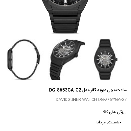
ساعت مچی دیوید گانر مدل DG-8653GA-G2
DAVIDGUNER WATCH DG-8653GA-G2
ویژگی های کالا
جنسیت:
مردانه